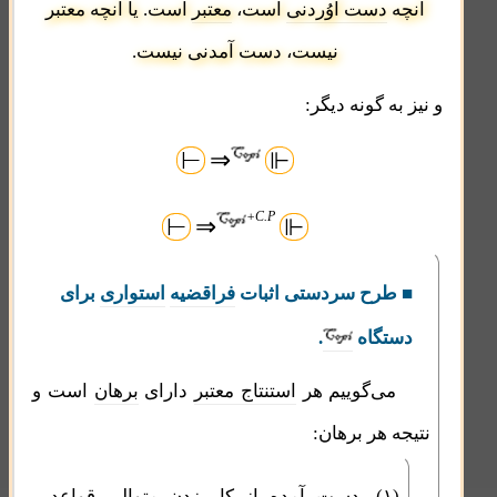
آنچه
دست آوُردنی
است،
معتبر
است. یا آنچه معتبر
نیست، دست آمدنی نیست.
و نیز به گونه دیگر:
⇒
⊢
⊩
+C.P
⇒
⊢
⊩
■ طرح سردستی اثبات
فراقضیه
استواری
برای
دستگاه
.
می‌گوییم هر
استنتاج معتبر
دارای
برهان
است و
نتیجه هر برهان:
(۱)-
دست آمده
از کار زدن متوالی
قواعد