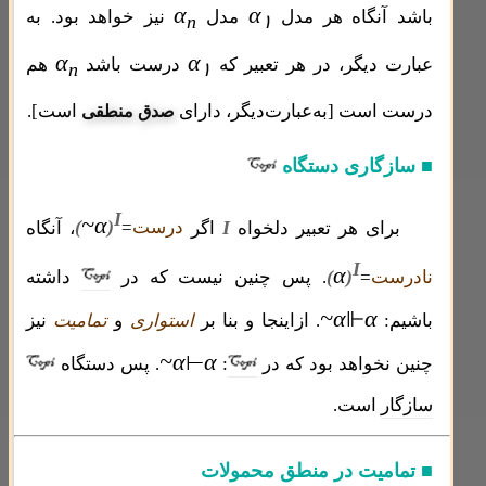
α
α
باشد آنگاه هر مدل
مدل
نیز خواهد بود. به
n
۱
α
α
عبارت دیگر، در هر تعبیر که
درست باشد
هم
n
۱
درست است [به‌عبارت‌دیگر، دارای
است].
صدق منطقی
■ سازگاری دستگاه
I
~α
(
)
I
برای هر تعبیر دلخواه
اگر
درست
=
، آنگاه
I
α
(
)
نادرست
=
. پس چنین نیست که در
داشته
~α
α
⊩
باشیم:
. ازاینجا و بنا بر
استواری
و
تمامیت
نیز
~α
α
⊢
چنین نخواهد بود که در
:
. پس دستگاه
سازگار
است.
■ تمامیت در منطق محمولات