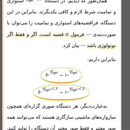
همان‌طور که دیدیم، در دستگاه
استواری
و
تمامیت
شرط لازم و کافی یکدیگرند. بنابراین در این
دستگاه، فراقضیه‌های استواری و تمامیت را می‌توان با
α
صورت‌بندی —
فرمول
قضیه است، اگر و فقط اگر
توتولوژی باشد
— بیان کرد.
بنابراین داریم:
⊩
⇔ ⊢
+C.P
+C.P
⊩
⇔ ⊢
به‌عبارت‌دیگر، هر دستگاه صوری گزاره‌ای همچون
سازواره‌های ماشینی سازگاری هستند که می‌توانند همه
صور معتبر
و فقط
صور معتبر
آن دستگاه را تولید کنند.