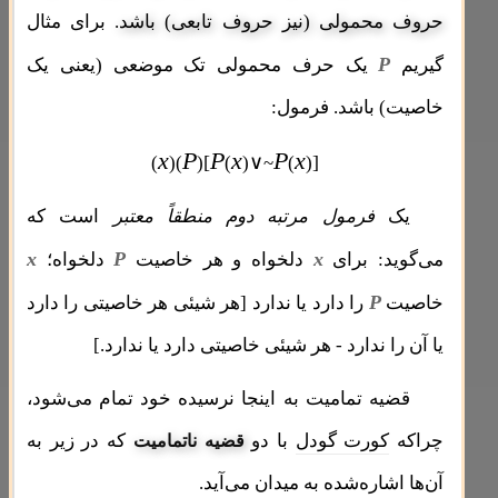
حروف محمولی (نیز حروف تابعی) باشد.
برای مثال
P
گیریم
یک حرف محمولی تک موضعی (یعنی یک
خاصیت) باشد. فرمول:
x
P
P
x
P
x
[
∨
]
(
)(
)
(
)
~
(
)
یک
فرمول مرتبه دوم منطقاً معتبر
است که
x
P
x
می‌گوید: برای
دلخواه و هر خاصیت
دلخواه؛
P
خاصیت
را دارد یا ندارد [هر شیئی هر خاصیتی را دارد
یا آن را ندارد - هر شیئی خاصیتی دارد یا ندارد.]
قضیه تمامیت به اینجا نرسیده خود تمام می‌شود،
چراکه
کورت گودل
با دو
که در زیر به
قضیه ناتمامیت
آن‌ها اشاره‌شده به میدان می‌آید.