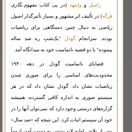
راسل
و
وایتهد
(در پی کتاب
مفهوم نگاری
فرگه
) در تألیف اثر مشهور و بسیار تأثیرگذار
اصول
ریاضی
به دنبال چنین دستگاهی برای ریاضیات
بودند. سرانجام
گودل
"یک‌شبِ ره صد ساله
پیموده" با دو قضیه ناتمامیت خود به میدانگاه آمد.
قضایای ناتمامیت گودل در دهه ۱۹۳۰
محدودیت‌های اساسی را برای صوری شدن
ریاضیات نشان داد. گودل نشان داد که در هر
سیستم صوری به اندازه کافی گسترده، همیشه
گزاره‌های درستی وجود دارد که نمی‌توان آنها را در
خود آن سیستم اثبات کرد. این نتیجه که «صد سال»
پس از تلاش اولیه لایب‌نیتس به دست آمد، لزوماً