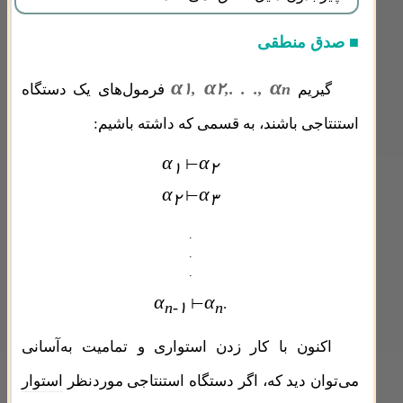
■ صدق منطقی
α
α
α
۱,
۲,. . .,
n
گیریم
فرمول‌های یک دستگاه
استنتاجی باشند، به قسمی که داشته باشیم:
α
α
⊢
۱
۲
α
α
⊢
۲
۳
.
.
.
α
α
⊢
.
n-۱
n
اکنون با کار زدن استواری و تمامیت به‌آسانی
می‌توان دید که،
اگر دستگاه استنتاجی موردنظر
استوار