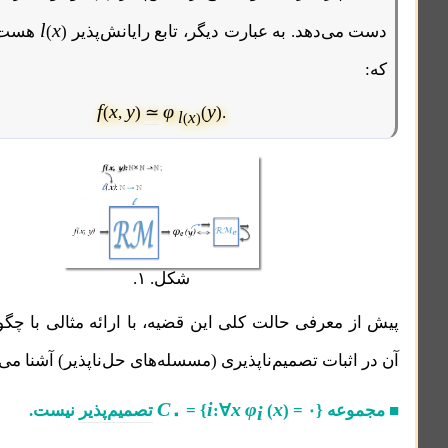
l
x
‌دهد. به عبارت دیگر، تابع رایانش‌پذیر
)
(
هست به قسمی‌
f
x
y
φ
y
≃
(
,
)
(
).
l
x
(
)
شکل. ۱.
معرفی حالت کلی این قضیه، با ارائه مثالی با چگونگی کاربرد
بات تصمیم‌ناپذیری (مسسله‌های حل‌ناپذیر) آشنا می‌شویم.
C
i
x
φ
x
۰
عه
) = ۰}
(
∀
:
= {
تصمیم‌پذیر
نیست.
i