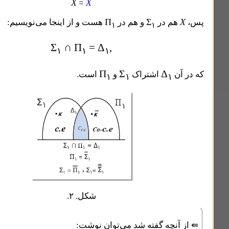
X
X
=
Π
Σ
م در
و هم در
هست و از اینجا می‌نویسیم:
۱
۱
Σ
∩
Π
= Δ
,
۱
۱
۱
Π
Σ
Δ
ن
اشتراک
و
است.
۱
۱
۱
شکل. ۲.
نچه گفته شد می‌توان نوشت: