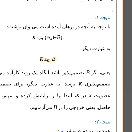
۱:
وجه به آنچه در برهان آمده است می‌توان نوشت:
φ
B
K
≤
{
∈
}
.
x
m
بارت دیگر:
B
K
≤
.
m
B
، اگر
تصمیم‌پذیر باشد آنگاه یک
روند کارآمد
می‌تواند به
م‌پذیری
K
برسد. به عبارت دیگر، برای تصمیم پذیری
l
x
یت
در
K
، ابتدا
را رایانش کرده و سپس عضویت
x
B
، یعنی خروجی را در
می‌آزماییم.
۲:
ین می‌توان نوشت
:
↝