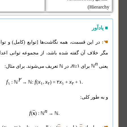
Hier
آور
 این قسمت، همه نگاشت‌ها [
توابع (کامل)
و
توابع جزئی
]،
لاف آن گفته شده باشد، از
مجموعه توانی
اعداد طبیعی
،
n
n
ℕ
برای
≥۱
، در ℕ تعریف می‌شوند. برای مثال:
۲
f
f
x
x
x
x
: ℕ
→ ℕ:
(
,
) = ۲
+
+ ۱.
۱
۱
۲
۱
۲
طور کلی:
n
f
x
(
) : ℕ
→ ℕ.
x
x