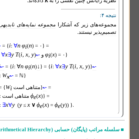
ه رایانش چنین نقشی را به
K
داده‌اند.
۴:
عه‌های زیر که آشکارا
مجموعه نمایه‌های نابدیهی
هستند
م‌پذیر
نیستند.
i
n
φ
n
C
∀
= {
:
(
) = ۰} =
i
۰
↜
i
x
y
T
i, x, y
φ
x
∀
) = ۰}
(
و
)
(
∃
:
= {
i
↜
i
n
φ
n
↓
i
x
y
T
i, x, y
TOT
∀
∀
= {
:
(
)
} = {
:
∃
(
)}
i
↜
↜
x
W
= {
:
= ℕ}
↜
x
Fin
W
=
متناهی است}
= {
i
↜
e
ϕ
x
)} =
(
: متناهی است
= {
e
e
x
y
y
x
ϕ
x
ϕ
y
∃
∨
= {
:
∀
(
≤
(
) =
(
)) }.
e
e
 مراتب (پایگان) حسابی
(Arithmetical Hierarchy)
و