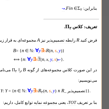
Fin
Σ
:
∈
.
↝
۲
Π
کلاس
.
۲
A
R
ید
رابطه تصمیم‌پذیر
نیز
مجموعه‌ای به قرار زیر باشد:
B
n
∀
y
∃
s
R
n
s
y
{
:
}
=
∈ ℕ
(
,
,
)
n
∀
y
∃
s
n
y
s
{
:
T
x
}
⟺
(
,
,
,
)
.
↜
B
Π
صورت کلاس مجموعه‌های از گونه
را
می‌نامیم. بنابراین،
۲
یم:
n
∀
y
∃
s
R
n
s
y
R
Π
{
Y
Y
:
↔
:
= {
∈ ℕ
(
,
,
) ∧
۲
۲
TOT
عریف
، یعنی
مجموعه نمایه
توابع کامل، داریم: