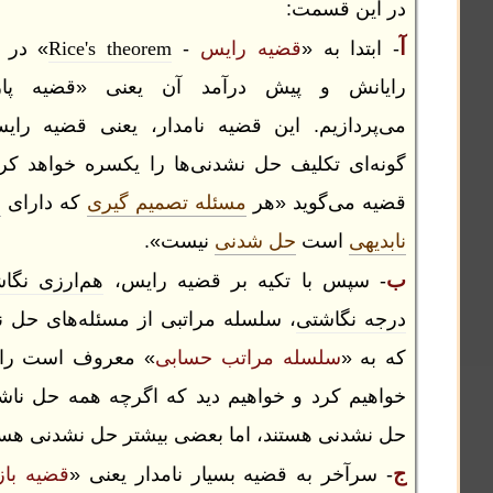
این قسمت:
بتدا به «
قضیه رایس
-
Rice's theorem
» در نظریه
انش و پیش درآمد آن یعنی «قضیه پارامتر»
پردازیم. این قضیه نامدار، یعنی قضیه رایس، به
ه‌ای تکلیف حل نشدنی‌ها را یکسره خواهد کرد. این
ه می‌گوید «هر
مسئله تصمیم‌ گیری
که دارای
ویژگی
یهی
است
حل شدنی
نیست».
 سپس با تکیه بر قضیه رایس،
هم‌ارزی نگاشتی
و
ه نگاشتی
، سلسله مراتبی از مسئله‌های حل نشدنی
به «
سلسله مراتب حسابی
» معروف است را مرور
هیم کرد و خواهیم دید که اگرچه همه حل ناشدنی‌ها
نشدنی هستند، اما بعضی بیشتر حل نشدنی هستند.
سرآخر به قضیه بسیار نامدار یعنی «
قضیه بازگشت