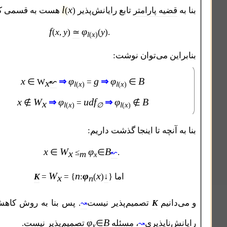
l
x
ضیه پارامتر
تابع رایانش‌پذیر
)
(
هست به قسمی که:
f
φ
x
y
≃
y
(
,
)
(
).
l
x
(
)
ین می‌توان نوشت:
x
φ
g
φ
B
⇒
⇒
∈
W
↜
=
∈
x
l
x
l
x
(
)
(
)
x
W
φ
udf
φ
B
⇒
⇒
∉
=
∉
x
l
x
l
x
(
)
∅
(
)
آنچه تا اینجا گذشت داریم:
x
W
φ
B
∈
≤
∈
.
x
↜
m
x
W
n
φ
x
اما
}
↓
)
(
:
= {
=
K
x
n
انیم
K
تصمیم‌پذیر نیست
. پس بنا به روش کاهش در اثبات
↝
φ
B
‌ناپذیری
، مسئله
∈
تصمیم‌پذیر نیست.
↝
x