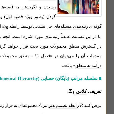
رسیدن و نگریستن به
قضیه‌های ناتمامیت
گودل
(بطور ویژه
قضیه اول
) و دستیابی به
رتبه‌بندی
مسئله‌های
حل نشدنی توسط رابطه
≤
است. تمرکز
m
ن قسمت عمدتاً رتبه‌بندی مورد اشاره است. آنچه باقی می‌ماند
ش منطق محمولات مورد بحث قرار خواهد گرفت، که فعلاً
آن را می‌توان در «فصل
۱۱
-
منطق محمولات
» در «
کتاب
ه منطق
» یافت.
 مراتب (پایگان) حسابی
(Arithmetical Hierarchy)
Σ
کلاس
.
۱
A
R
ید
رابطه تصمیم‌پذیر
نیز
مجموعه‌ای به قرار زیر باشد: