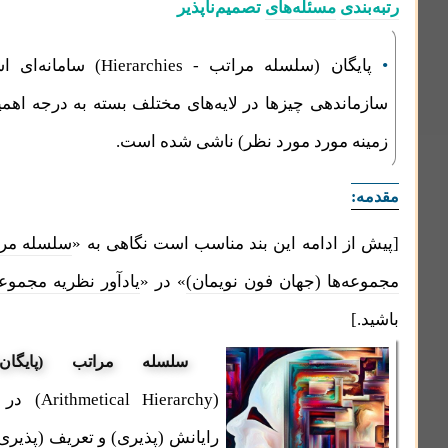
مسئله‌های
تصمیم‌ناپذیر
ان (سلسله مراتب -
Hierarchies
) سامانه‌ای است که از
دهی چیزها در لایه‌های مختلف بسته به درجه اهمیت آنها (در
مورد مورد نظر) ناشی شده است.
 ادامه این بند مناسب است نگاهی به «
سلسله ‌مراتب تجمعی
ها (جهان فون نویمان)
» در «
یادآور نظریه مجموعه‌ها
» داشته
سلسله مراتب (پایگان) حسابی
(Arithmetical Hierarchy)
در پی ارتباط
رایانش‌ (پذیری)
و تعریف (‌پذیری) در منطق،