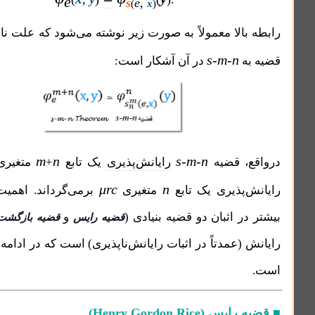
e
s
e,
(
x
)
لا معمولاً به صورت زیر نوشته می‌شود که علت نام‌گذاری این
s-m-n
در آن آشکار است:
μrc
m
n
s-m-n
 قضیه
رایانش‌پذیری
یک تابع
+
متغیری
را به
μrc
n
پذیری یک تابع
متغیری
برمی‌گرداند. اهمیت این قضیه
 اثبان دو قضیه بنیادی (
و
) در نظریه
قضیه رایس
قضیه بازگشت
عمدتاً در اثبات رایانش‌‌ناپذیری) است که در ادامه خواهیم دید
 رایس
(
Henry Gordon Rice
)