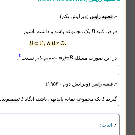
(ویرایش یکم):
 رایس
B
نید
یک مجموعه باشد و داشته باشیم:
𝓒
B
B
∧
⊂
≠ ∅.
۱
↧
φ
B
ن صورت مسئله
∈
تصمیم‌پذیر
نیست
.
x
(ویرایش دوم - ۱۹۵۳):
 رایس
I
I
یک
مجموعه نمایه نابدیهی
باشد، آنگاه
تصمیم‌پذیر
نیست.
: