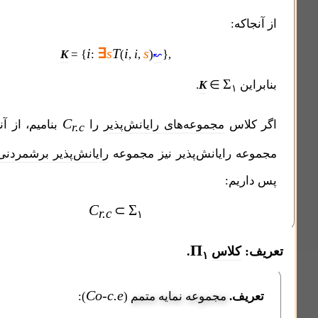
که:
i
∃
s
T
i
s
i
K
= {
:
(
,
,
)
},
↜
Σ
ن
∈
K
.
۱
C
لاس
مجموعه‌های رایانش‌پذیر
را
بنامیم، از آنجا که هر
r.c
 رایانش‌پذیر نیز مجموعه
رایانش‌پذیر برشمردنی
است
،
↝
یم:
C
Σ
⊂
r.c
۱
Π
کلاس
.
۱
Co-c.e
ف.
مجموعه نمایه متمم
(
):