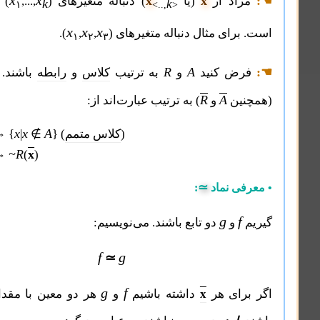
k
x
x
اد از
(یا
) دنباله متغیرهای
)
,...,
(
برای
≥۱
k
k
۱
<..,
>
x
x
x
برای مثال دنباله متغیرهای (
,
,
).
۱
۲
۳
~R
~A
R
A
ض کنید
و
به ترتیب
کلاس
و
رابطه
باشند.
و
R
A
نین
و
) به ترتیب عبارت‌اند از:
~A
A
x
x
A
)
کلاس متمم
} (
∉
|
⇔ {
=
~R
R
~R
x
=
⇔
(
)
≃
ی نماد
:
g
f
و
دو تابع باشند. می‌نویسیم:
f
g
≃
g
f
x
رای هر
داشته باشیم
و
هر دو معین با مقدار مساوی