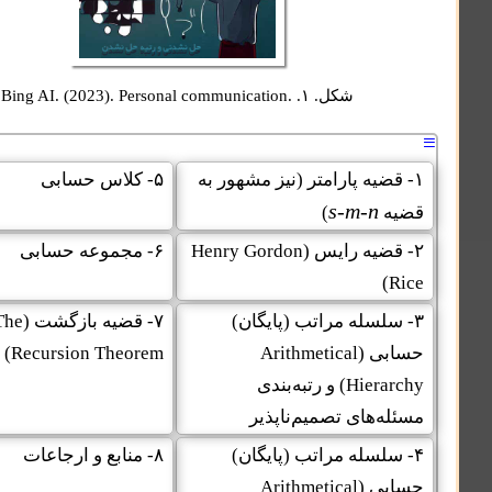
شکل. ۱.
Bing AI. (2023). Personal communication.
یه پارامتر (نیز مشهور به
۵- کلاس حسابی
s-m-n
)
(Henry Gordon
۶- مجموعه حسابی
سله مراتب (پایگان)
۷- قضیه بازگشت
(The
ی
(Arithmetical
Recursion Theorem)
Hier
و رتبه‌بندی
های تصمیم‌ناپذیر
سله مراتب (پایگان)
۸- منابع و ارجاعات
ی
(Arithmetical