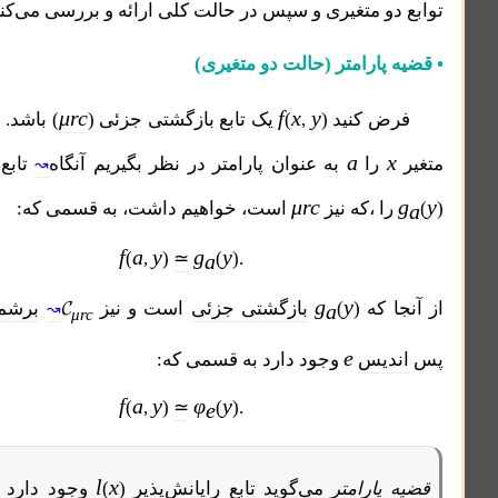
 متغیری و سپس در حالت کلی ارائه و بررسی می‌کنیم.
ارامتر
(حالت دو متغیری)
f
μrc
f
x
y
 کنید
)
,
(
یک تابع بازگشتی جزئی (
) باشد. اگر در تابع
a
ا
به عنوان پارامتر در نظر بگیریم آنگاه
تابع یک متغیری
↝
μrc
 ،که نیز
است، خواهیم داشت، به قسمی که:
f
a
y
g
y
≃
(
,
)
(
).
a
g
y
𝓒
که
)
(
بازگشتی جزئی
است و نیز
برشمردنی
است
a
↝
μrc
e
یس
وجود دارد به قسمی که:
f
a
y
φ
y
≃
(
,
)
(
).
e
e
l
x
ارامتر
می‌گوید تابع رایانش‌پذیر
)
(
وجود دارد که
را به