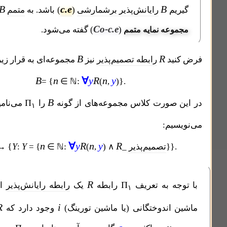
B
B
c.e
B
م
رایانش‌پذیر برشمارشی
(
) باشد. به
متمم
، یعنی
،
Co-c.e
(
) گفته می‌شود.
عه نمایه متمم
B
R
ید
رابطه تصمیم‌پذیر
نیز
مجموعه‌ای به قرار زیر باشد:
B
n
∀
y
R
n
y
{
:
}
=
∈ ℕ
(
,
)
.
B
Π
صورت کلاس مجموعه‌های از گونه
را
می‌نامیم. بنابراین،
۱
یم:
n
∀
y
R
n
y
R
Π
{
Y
Y
:
}
}
تصمیم‌پذیر
_
) ∧
,
(
∈ ℕ
= {
:
↔
۱
R
Π
ه به تعریف
رابطه
یک
رابطه رایانش‌پذیر
است پس
۱
R
i
اندوختگانی (یا ماشین تورینگ)
وجود دارد که
را برای