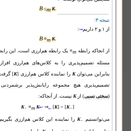
B
≤
K
.
m
۳:
:
↝
B
≡
K
.
m
نجاکه رابطه
≡
یک
رابطه هم‌ارزی
است، این رابطه کلاس
m
ه تصمیم‌پذیری
را به
کلاس‌های هم‌ارزی
افراز
می‌کند.
راین می‌توان
K
را
نماینده کلاس هم‌ارزی
[
K
] گرفت و گفت
م‌پذیری هیچ
مجموعه رایانش‌پذیر برشمردنی
سخت
‌تر
) از
K
نیست. از آنجاکه:
ی نسبی
K
≡
K
⇒
[
K
] = [
K
]
↜
۰
m
۰
↜
وانستیم
K
را نماینده این کلاس هم‌ارزی بگیریم ولی در
۰