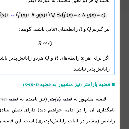
یا
هر دو معین نباشند. به عبارت دیگر:
(
)
(
g
f
f
∧
g
z
f
z
∧
g
x
x
↓
x
↑
x
⋁
∃
x
x
(
)
≃
(
)
⇔
(
)
(
)↑
(
) =
(
) 
n
R
Q
یریم
و
رابطه‌های
تایی باشند. گوییم:
R
Q
≃
Q
R
x
رای هر
رابطه‌های
و
هردو رایانش‌پذیر باشند یا هردو
‌پذیر نباشند.
s-m-n
پارامتر (نیز مشهور به
)
قضیه
ه مشهور به
(نیز نامیده به
، که علت
قضیه پارامتر
قضیه s-m-n
ی آن را در ادامه خواهیم دید) دارای نقش بنیادی در نظریه
بیشتر در اثبات رایانش‌
نا
پذیری) است. این قضیه را ابتدا برای