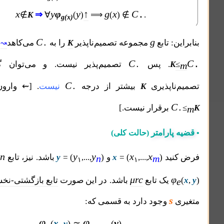
x
y
φ
y
↑
g
x
C
⇒
۰
∉
K
∀
(
)
⟹
(
) ∉
.
g(x)
C
g
 تابع
مجموعه تصمیم‌ناپذیر
K
را به
می‌کاهد
، یعنی داریم
↝
۰
C
. پس
تصمیم‌پذیر نیست. و می‌توان گفت درجه
۰
C
اپذیری
K
بیشتر از درجه
نیست
. [⇜ وارون آن، یعنی
۰
برقرار نیست.]
ارامتر
(حالت کلی)
m+n
y
y
x
x
y
x
ید
)
,...,
= (
و
)
,...,
= (
باشد. نیز، تابع
متغیری
n
m
۱
۱
m+۱
μrc
یک تابع
باشد. در این صورت
تابع بازگشتی-نخستینی
s
وجود دارد به قسمی که:
φ
φ
y
x
(
,
y
)
≃
(
).