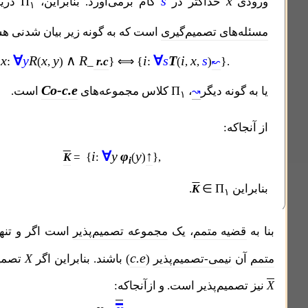
s
x
Π
حداکثر در
گام بر‌می‌آورد. بنابراین،
دریردار همه
۱
های تصمیم‌‌گیری
است که به گونه زیر بیان شدنی هستند:
x
∀
y
R
x
y
∧
R
i
∀
s
T
i
x
s
{
:
}
{
:
}
(
,
)
_
r.c
⟺
(
,
,
)
.
↜
Co-c.e
Π
ونه دیگر
،
کلاس مجموعه‌های
است.
↝
۱
که:
i
∀
y
φ
y
↑
K
= {
:
(
)
},
i
Π
ن
∈
K
.
۱
یه متمم
، یک
مجموعه تصمیم‌پذیر
است اگر و تنها اگر خود و
c.e
X
نیمی-تصمیم‌پذیر
(
) باشند. بنابراین اگر
تصمیم‌پذیر باشد
میم‌پذیر است. و ازآنجاکه: