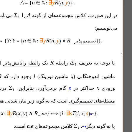
A
n
∃
y
R
n
y
{
:
}
=
∈ ℕ
(
,
)
.
Σ
A
 صورت،
کلاس
مجموعه‌های از گونه
را
می‌نامیم. بنابراین،
۱
یم:
n
∃
y
R
n
y
R
Σ
{
Y
Y
:
}
}
تصمیم‌پذیر
_
) ∧
,
(
∈ ℕ
= {
:
↔
۱
R
Σ
ه به تعریف
، رابطه
یک
رابطه رایانش‌پذیر
است پس
۱
R
i
 اندوختگانی
(یا
ماشین تورینگ
)
وجود دارد که
را برای
Σ
s
x
حداکثر در
گام بر‌می‌آورد. بنابراین،
دربردار همه
۱
های تصمیم‌‌گیری
است که به گونه زیر بیان شدنی هستند:
x
∃
y
R
x
y
∧
R
i
∃
s
T
i
s
{
:
}
{
:
x
}
(
,
)
_
r.c
⟺
(
,
,
)
.
↜
c.e
Σ
ونه دیگر
،
کلاس مجموعه‌های
است.
↝
۱