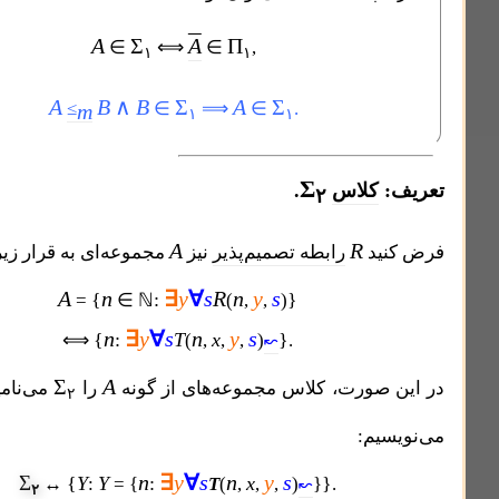
A
Σ
A
Π
∈
⟺
∈
,
۱
۱
A
B
∧
B
Σ
A
Σ
≤
∈
⟹
∈
.
m
۱
۱
Σ
کلاس
.
۲
A
R
ید
رابطه تصمیم‌پذیر
نیز
مجموعه‌ای به قرار زیر باشد:
A
n
∃
y
∀
s
R
n
y
s
{
:
}
=
∈ ℕ
(
,
,
)
n
∃
y
∀
s
n
y
s
{
:
T
x
}
⟺
(
,
,
,
)
.
↜
Σ
A
صورت، کلاس مجموعه‌های از گونه
را
می‌نامیم. بنابراین،
۲
یم:
n
∃
y
∀
s
n
y
s
Σ
{
Y
Y
:
T
x
}
↔
:
= {
(
,
,
,
)
}
.
↜
۲