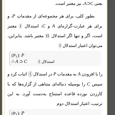
یعنی A⊃C، نیز معتبر است.
P
بطور کلی، برای هر مجموعه‌ای از مقدماتِ
، و
C
A
برای هر عبارت-گزاره‌ای
و
، استدلال
I
معتبر
است، اگر و تنها اگر استدلال
II
معتبر باشد. بنابراین،
می‌توان اعتبار استدلال
I
P
(P
):
۱
A
C
∴
⊃
استدلال
I
P
A
را با افزودن
به مقدمات
در استدلال
I
اثبات کرد و
C
سپس
را بوسیله دنباله‌ای متناهی از گزاره‌ها که با
کارزدن
نوزده قاعده استنتاج
به‌دست آورد. به این
ترتیب، اعتبار استدلال دوم
P
(P
):
۱