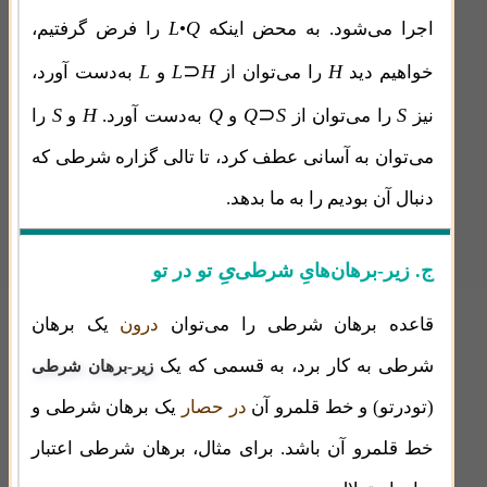
L
Q
اجرا می‌شود. به محض اینکه
•
را فرض گرفتیم،
⊃
L
L
H
H
خواهیم دید
را می‌توان از
و
به‌دست آورد،
⊃
S
H
Q
Q
S
S
نیز
را می‌توان از
و
به‌دست آورد.
و
را
می‌توان به آسانی عطف کرد، تا تالی گزاره شرطی که
دنبال آن بودیم را به ما بدهد.
یِ
ج. زیر-برهان‌هایِ شرطی‌
تو در تو
قاعده برهان شرطی را می‌توان
درون
یک برهان
شرطی به کار برد، به قسمی که یک
زیر-برهان شرطی
(تودرتو) و خط قلمرو آن
در حصار
یک برهان شرطی و
خط قلمرو آن باشد. برای مثال، برهان شرطی اعتبار