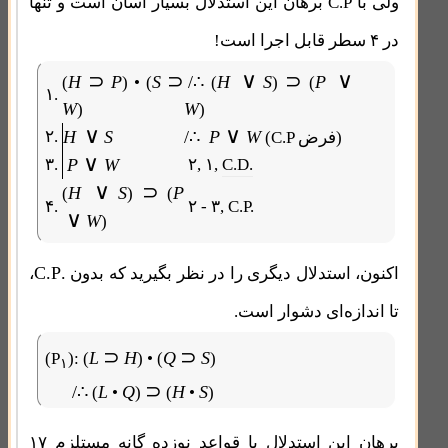
ولی با
C.P
برهان این استدلال بسیار آسان است و تنها
در ۴ سطر قابل اجرا است!
∨
∨
⊃
⊃
⊃
H
P
S
/∴
H
S
P
(
) • (
(
)
(
۱.
W
W
)
)
∨
∨
۲.
H
S
/∴
P
W
(C.P فرض)
∨
۳.
P
W
۲, ۱,
C.D.
∨
⊃
H
S
P
(
)
(
۴.
۲ - ۳, C.P.
∨
W
)
.C.P
اکنون، استدلال دیگری را در نظر بگیرید که بدون
،
تا اندازه‌ای دشوار است.
⊃
⊃
L
H
Q
S
(P
):
(
) • (
)
۱
⊃
/∴
L
Q
H
S
(
•
)
(
•
)
برهان این استدلال با قواعد نوزده گانه مستلزم ۱۷