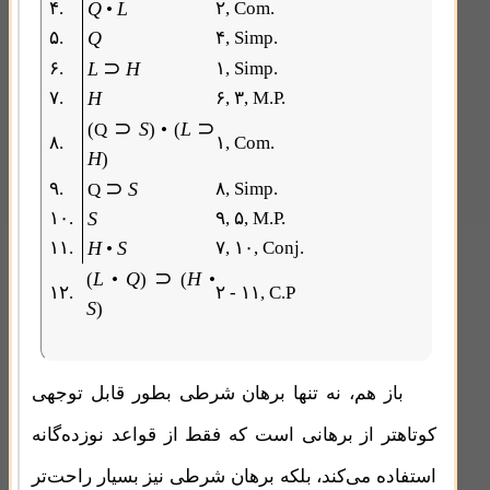
۴.
Q
L
۲, Com.
•
۵.
Q
۴, Simp.
⊃
۶.
L
H
۱, Simp.
۷.
H
۶, ۳, M.P.
⊃
⊃
S
L
(Q
) • (
۸.
۱, Com.
H
)
⊃
۹.
S
۸, Simp.
Q
۱۰.
S
۹, ۵, M.P.
۱۱.
H
S
۷, ۱۰, Conj.
•
⊃
L
Q
H
(
•
)
(
•
۱۲.
۲ - ۱۱, C.P
S
)
باز هم، نه تنها برهان شرطی بطور قابل توجهی
کوتاهتر از برهانی است که فقط از قواعد نوزده‌گانه
استفاده می‌کند، بلکه برهان شرطی نیز بسیار راحت‌تر