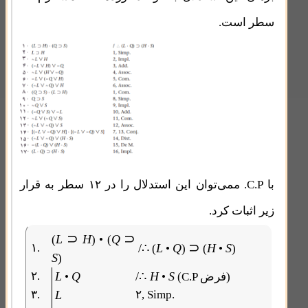
سطر است.
با C.P. ممی‌توان این استدلال را در ۱۲ سطر به قرار
زیر اثبات کرد.
⊃
⊃
L
H
Q
(
) • (
⊃
۱.
/∴
L
Q
H
S
(
•
)
(
•
)
S
)
۲.
L
Q
/∴
H
S
(C.P فرض)
•
•
۳.
L
۲, Simp.