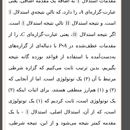
مقدمات استدلال
I
به اضافه یک مقدمه اضافی، یعنی
A
عبارت-گزاره‌ای
، را دارد، که
تالیِ
نتیجه‌یِ استدلال
I
است. و نتیجه استدلال
II
تالیِ نتیجه استدلال
I
است.
C
اگر نتیجه استدلال
II
، یعنی عبارت-گزاره‌ای
، را از
P
A
مقدمات
عطف‌شده
در
•
با دنباله‌ای از گزاره‌های
به‌دست‌آمده با استفاده از قواعد نوزده گانه نتیجه
بگیریم، بدین ترتیب ثابت می‌کنیم که گزاره شرطی
مرتبط با آن (۲) یک توتولوژی است. اما از آنجایی که
(۲) و (۱)
هم‌ارز منطقی
هستند، برای اثبات اینکه (۲)
یک توتولوژی است، ثابت کردیم که (۱) یک توتولوژی
است، که از آن، استدلال اصلی، استدلال
I
- با یک
مقدمه کمتر نتیجه می‌شود و از این، نتیجه شرطی،