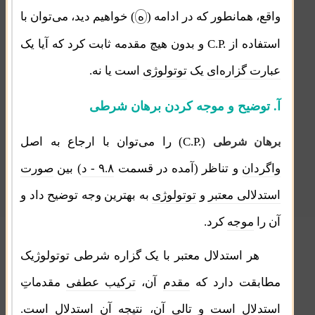
واقع، همانطور که در ادامه (
ه
) خواهیم دید، می‌توان با
C.P.
استفاده از
و بدون هیچ مقدمه ثابت کرد که آیا یک
عبارت گزاره‌ای
یک
توتولوژی
است یا نه.
آ. توضیح و موجه کردن برهان شرطی
C.P.
(
) را می‌توان با ارجاع به اصل
برهان شرطی
واگردان
و تناظر (آمده در قسمت
۹.۸ - د
) بین
صورت
استدلالی معتبر
و
توتولوژی
به بهترین وجه توضیح داد و
آن را
موجه
کرد.
هر استدلال معتبر با یک گزاره شرطی توتولوژیک
مطابقت دارد که
مقدم
آن،
ترکیب عطفی
مقدماتِ
استدلال است و
تالی
آن، نتیجه آن استدلال است.