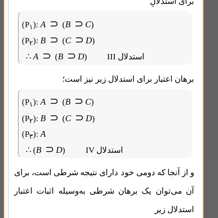
برای استدلالِ
⊃
⊃
A
B
C
(P
):
(
)
۱
⊃
⊃
B
C
D
(P
):
(
)
۲
⊃
⊃
∴
A
B
D
III استدلال
)
(
برهان اعتبار برای استدلال زیر نیز است؛
⊃
⊃
A
B
C
(P
):
(
)
۱
⊃
⊃
B
C
D
(P
):
(
)
۲
A
(P
):
۳
⊃
∴
B
D
IV استدلال
)
(
و از آنجا که دومی خود دارای نتیجه شرطی است، برای
آن می‌توان یک برهان شرطی به‌وسیله اثبات اعتبار
استدلال زیر