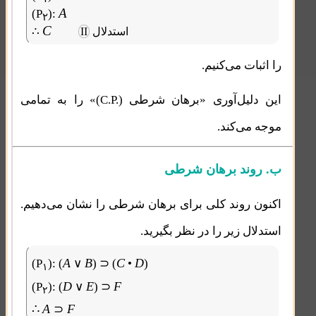
A
(P
):
۲
C
∴
استدلال
II
را اثبات می‌کنیم.
C.P.
این دلیل‌آوری «برهان شرطی (
)» را به تمامی
موجه می‌کند.
ب. روند برهان شرطی
اکنون روند کلی برای برهان شرطی را نشان می‌دهیم.
استدلال زیر را در نظر بگیرید.
A
B
C
D
(P
):
(
∨
)
⊃
(
•
)
۱
D
E
F
(P
):
(
∨
)
⊃
۲
∴
A
F
⊃