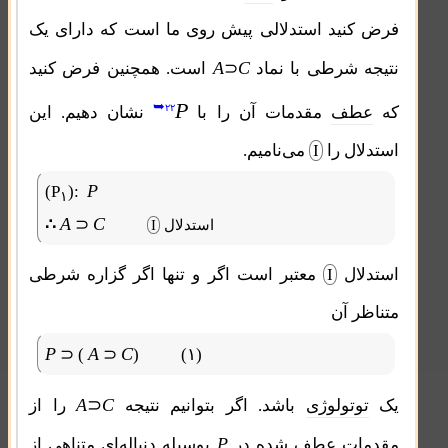
فرض کنید استدلالی پیش روی ما است که دارای یک
A
C
نتیجه شرطی با نماد
⊃
است. همچنین فرض کنید
P
➥
۲۲
که
عطف
مقدمات آن را با
نشان دهیم. این
استدلال را
I
می‌نامیم.
P
(P
):
۱
A
C
∴
⊃
استدلال
I
استدلال
I
معتبر است اگر و تنها اگر گزاره شرطی
متناظر آن
P
A
C
⊃ (
⊃
)
(۱)
A
⊃
C
یک
توتولوژی
باشد. اگر بتوانیم نتیجه
را از
P
مقدمات عطف شده در
بوسیله دنباله‌ای متناهی از