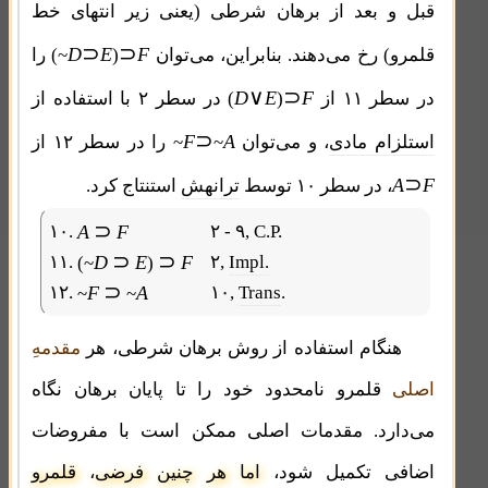
قبل و بعد از برهان شرطی (یعنی زیر انتهای خط
⊃
⊃
D
E
F
قلمرو) رخ می‌دهند. بنابراین، می‌توان
)
(~
را
∨
⊃
D
E
F
در سطر ۱۱ از
)
(
در سطر ۲ با استفاده از
⊃
F
A
استلزام مادی
، و می‌توان
~
~
را در سطر ۱۲ از
⊃
A
F
، در سطر ۱۰ توسط
ترانهش
استنتاج کرد.
⊃
۱۰.
A
F
۲ - ۹,
C.P.
⊃
⊃
۱۱.
D
E
F
۲,
Impl.
(~
)
⊃
۱۲.
F
A
۱۰,
Trans
.
~
~
هنگام استفاده از روش برهان شرطی، هر
مقدمهِ
اصلی
قلمرو نامحدود خود را تا پایان برهان نگاه
می‌دارد. مقدمات اصلی ممکن است با مفروضات
اضافی تکمیل شود،
اما هر چنین فرضی، قلمرو