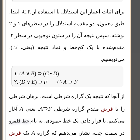
C.P.
برای اثبات اعتبار این استدلال با استفاده از
، ابتدا،
طبق معمول، دو مقدمهِ استدلال را در سطرهای ۱ و ۲
نوشته، سپس نتیجه آن را در ستون توجیهی در سطر ۲،
مقدم‌شده با یک کج‌خط و نماد نتیجه (یعنی، /∴)،
می‌نویسیم.
A
B
C
D
۱. (
∨
)
⊃
(
•
)
D
E
F
/∴
A
F
۲. (
∨
)
⊃
⊃
از آنجا که نتیجه یک گزاره شرطی است، برهان شرطی
⊃
A
A
F
را با
فرضِ
مقدمِ گزاره شرطی
، یعنی
آغاز
می‌کنیم. با قرار دادن یک خط عمودی، به نام
خط قلمرو
A
در سمت چپ، نشان می‌دهیم که گزاره
یک
فرض