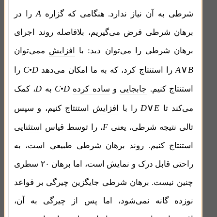
A
شرطی به آن نیاز ندارد. هنگامی که گزاره
را در
برهان شرطی فرض می‌گیریم، بلافاصله روند اجرای
برهان شرطی را می‌توان دید: با
افزایش
ممی‌توان
∨
C
D
A
B
را استنتاج کرد، که به ما امکان می‌دهد
•
را
D
C
D
استنتاج کنیم.
جابجایی
و
ساده کرده
•
به
، کمک
∨
D
E
می‌کند تا
را با
افزایش
استنتاج کنیم، و سپس
F
تالی نتیجه شرطی، یعنی
، را توسط
قیاس استثنایی
استنتاج کنیم. روند برهان شرطی طبیعی است، به
راحتی قابل درک و نمایش است، اما برهان ۲۰ سطری
چنین نیست. برهان شرطی جایگزین چیرگی بر قواعد
نوزده گانه نمی‌شود، اما پس از چیرگی به آن،