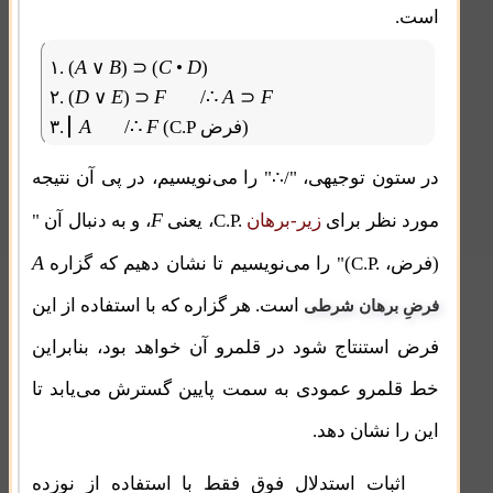
است.
A
B
C
D
۱. (
∨
)
⊃
(
•
)
D
E
F
/∴
A
F
۲. (
∨
)
⊃
⊃
A
/∴
F
فرض)
C.P
(
۳.
در ستون توجیهی، "/∴" را می‌نویسیم، در پی آن نتیجه
F
C.P.
مورد نظر برای
زیر-برهان
، یعنی
، و به دنبال آن "
A
C.P.
(فرض،
)" را می‌نویسیم تا نشان دهیم که گزاره
است. هر گزاره که با استفاده از این
فرضِ برهان شرطی
فرض استنتاج شود در قلمرو آن خواهد بود، بنابراین
خط قلمرو عمودی به سمت پایین گسترش می‌یابد تا
این را نشان دهد.
اثبات استدلال فوق فقط با استفاده از
نوزده