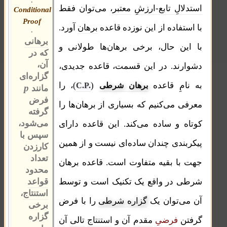
.
استدلالِ تابع-ارزشِ
معتبر‌
، می‌توان فقط
Conditional
Proof
با استفاده از این نوزده قاعده
برهان
آورد.
.
برهانی
با این حال، برخی برهان‌ها طولانی و
که در
آن،
دشوارند. در این قسمت، قاعده جدیدی،
گزاره‌ای
به نامِ قاعده
(
)، را
برهان شرطی
C.P.
p
مانند
فرض
معرفی می‌کنیم که بسیاری از برهان‌ها را
گرفته
می‌شود،
کوتاه و ساده می‌کند. این قاعده دارای
سپس با
پیکربندی چندان ساده‌ای نیست و از همین
کارزدن
تعداد
جهت با بقیه متفاوت است. قاعده برهان
محدود
قواعد
شرطی در واقع یک تکنیک است و توسط
استنتاج
،
آن می‌توان یک
گزاره شرطی
را با فرض
برخی
گزاره‌
گرفتن
فرضیِ
مقدم
آن و
استنتاج
تالی
آن