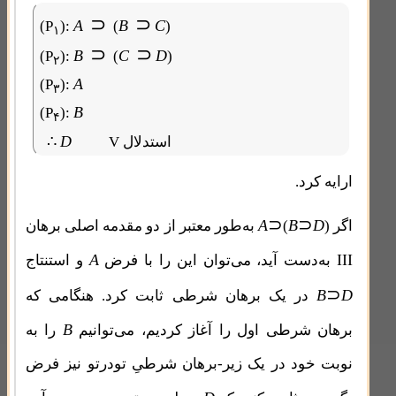
⊃
⊃
A
B
C
(P
):
(
)
۱
⊃
⊃
B
C
D
(P
):
(
)
۲
A
(P
):
۳
B
(P
):
۴
∴
D
V استدلال
ارایه کرد.
⊃
⊃
A
B
D
اگر
)
(
به‌طور معتبر از دو مقدمه اصلی برهان
A
III
به‌دست آید، می‌توان این را با فرض
و استنتاج
⊃
B
D
در یک برهان شرطی ثابت کرد. هنگامی که
B
برهان شرطی اول را آغاز کردیم، می‌توانیم
را به
نوبت خود در یک زیر-برهان شرطیِ تودرتو نیز فرض