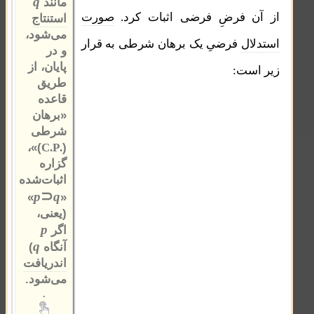
q
مانند
از آن فرضِ فرضی اثبات کرد.
صورت
استنتاج
می‌شود،
استدلال
فرضیِ یک برهان شرطی به قرار
و در
پایان، از
زیر است:
طریق
قاعده
«برهان
شرطی
)»،
(
.C.P
گزاره
اثبات‌شده
⊃
p
q
»
«
(یعنی،
p
اگر
q
آنگاه
)
اندریافت
می‌شود.
.