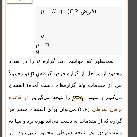
فرض)
(
q
/∴
p
C.P.
...
...
...
q
p
⊃
q
q
همانطور که خواهیم دید، گزاره
را در تعداد
p
محدود از مراحل از گزاره فرض گرفته‌یِ
(و معمولاً
نیز، از مقدمات و/یا گزاره‌های دست آمده) استنتاج
p
q
می‌کنیم و سپس
⊃
را نتیجه می‌گیریم.
از قاعده
C.P.
برهان شرطی
(
) می‌توان برای استنتاج معتبر هر
گزاره که از مقدمات به دست می‌آید بهره برد و تنها به
دست‌آوردن یک نتیجه شرطی محدود نمی‌شود. در