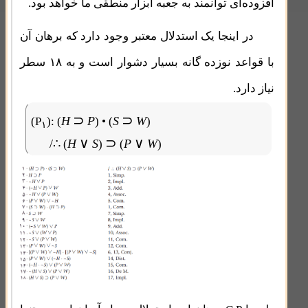
افزوده‌ای ‌توانمند به جعبه ابزار منطقی ما خواهد بود.
در اینجا یک استدلال معتبر وجود دارد که برهان آن
با قواعد نوزده گانه بسیار دشوار است و به ۱۸ سطر
نیاز دارد.
⊃
⊃
H
P
S
W
(P
):
(
) • (
)
۱
∨
⊃
∨
/∴
H
S
P
W
(
)
(
)