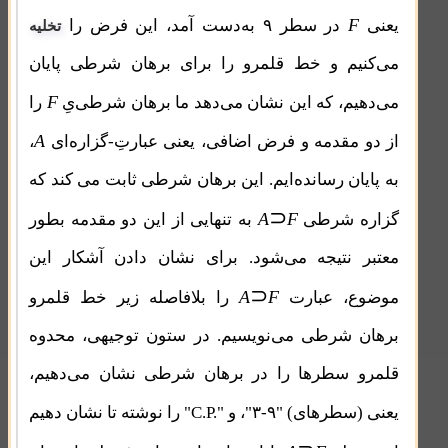
F
یعنی
در سطر ۹ به‌دست آمد، این فرض را
تخلیه
می‌کنیم و خط قلمرو را برای برهان شرطی پایان
F
می‌دهیم، که این نشان می‌دهد ما برهان شرطی‌یِ
را
A
از دو مقدمه و فرض اضافی، یعنی عبارتِ-گزاره‌ای
،
به پایان رسانده‌ایم. این برهان شرطی ثابت می کند که
⊃
A
F
گزاره شرطی
به تنهایی از این دو مقدمه بطور
معتبر نتیجه می‌شود. برای نشان دادن آشکار این
⊃
A
F
موضوع، عبارت
را بلافاصله زیر خط قلمرو
برهان شرطی می‌نویسیم. در ستون توجیهی، محدوه
قلمرو سطرها را در برهان شرطی نشان می‌دهیم،
C.P.
یعنی (سطرهای) "۹-۳"، و "
" را نوشته تا نشان دهیم