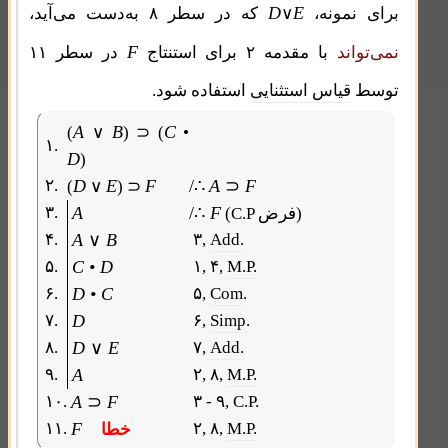
D
E
برای نمونه،
∨
که در سطر ۸ به‌دست می‌آید،
F
نمی‌تواند
با مقدمه ۲ برای استنتاج
در سطر ۱۱
توسط
قیاس استثنایی
استفاده شود.
A
B
C
(
∨
)
⊃
(
•
۱.
D
)
۲.
D
E
F
/∴
A
⊃
F
(
∨
)
⊃
۳.
A
/∴
F
(C.P فرض)
۴.
A
∨
B
۳,
Add.
۵.
C • D
۱, ۴,
M.P.
۶.
D • C
۵,
Com
.
۷.
D
۶,
Simp.
۸.
D
∨
E
۷,
Add.
۹.
A
۲, ۸,
M.P.
۱۰.
A
⊃
F
۳ - ۹, C.P.
۱۱.
F
۲, ۸,
M.P.
خطا