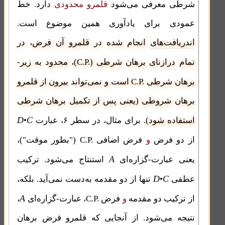
شرطی معرفی می‌شود
قلمرو محدودی
دارد. خط
عمودی برای یادآوری همین موضوع است.
اندریافت‌های
انجام شده در قلمرو آن فرض، در
C.P.
تمام درازنای برهان شرطی (
)، محدود به زیر-
C.P.
برهان شرطی
است و نمی‌تواند بیرون از قلمرو
برهان شروطی (یعنی پس از تکمیل برهان شرطی
D
C
استفاده شود).
برای مثال، در سطر ۶، عبارت
•
C.P.
از دو فرض
و
فرض اضافی
("بطور موقت")،
A
یعنی عبارت-گزاره‌ای
استنتاج می‌شود. ترکیب
D
C
عطفی
•
تنها از دو مقدمه به‌دست نمی‌آید. بلکه،
A
C.P.
از ترکیب دو مقدمه
و
فرض
، عبارت-گزاره‌ای
،
نتیجه می‌شود. از آنجایی که قلمرو فرض برهان