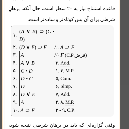
قاعده استنتاج
نیاز به ۲۰ سطر است، حال آنکه، برهانِ
شرطی برای آن بس کوتاه‌تر و ساده‌تر است.
∨
⊃
A
B
C
(
)
(
•
۱.
D
)
∨
⊃
⊃
۲.
D
E
F
/∴
A
F
(
)
۳.
A
/∴
F
(C.P فرض)
∨
۴.
A
B
۳,
Add.
۵.
C • D
۱, ۴,
M.P.
۶.
D • C
۵,
Com
.
۷.
D
۶,
Simp.
∨
۸.
D
E
۷,
Add.
۹.
A
۲, ۸,
M.P.
⊃
۱۰.
A
F
۳ - ۹, C.P.
وقتی گزاره‌ای که باید در برهان شرطی نتیجه شود،