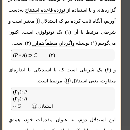
گزاره‌های و با استفاده از
نوزده قاعده استنتاج
به‌دست
آوریم، آنگاه ثابت کرده‌ایم که استدلال
I
معتبر است و
شرطی مرتبط با آن (۱) یک توتولوژی است. اکنون
می‌گوییم (۱) بوسیله
واگردان
منطقاً هم‌ارز
(۲) است.
P
A
C
(
•
) ⊃
(۲)
و (۲) یک شرطی است که با استدلالی تا اندازه‌ای
متفاوت، یعنی استدلال
II
، مرتبط است.
P
(P
):
۱
A
(P
):
۲
C
∴
استدلال
II
این استدلال دوم، به عنوان مقدمات خود، همه‌یِ